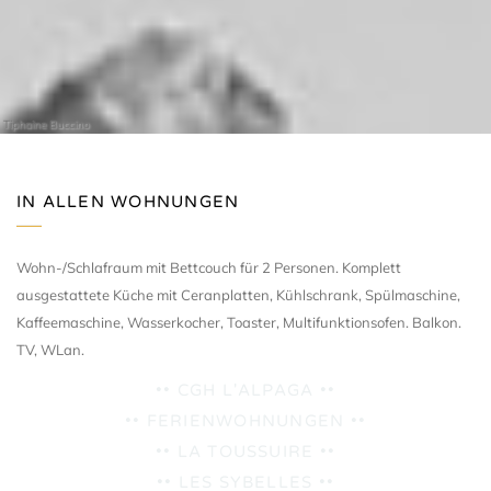
Tiphaine Buccino
IN ALLEN WOHNUNGEN
Wohn-/Schlafraum mit Bettcouch für 2 Personen. Komplett
ausgestattete Küche mit Ceranplatten, Kühlschrank, Spülmaschine,
Kaffeemaschine, Wasserkocher, Toaster, Multifunktionsofen. Balkon.
TV, WLan.
•• CGH L'ALPAGA ••
•• FERIENWOHNUNGEN ••
•• LA TOUSSUIRE ••
•• LES SYBELLES ••