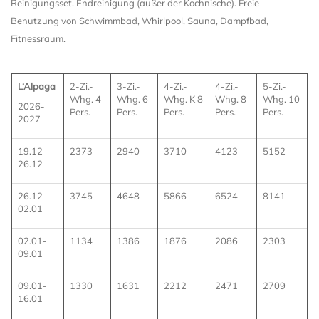
Reinigungsset. Endreinigung (außer der Kochnische). Freie
Benutzung von Schwimmbad, Whirlpool, Sauna, Dampfbad,
Fitnessraum.
L‘Alpaga
2-Zi.-
3-Zi.-
4-Zi.-
4-Zi.-
5-Zi.-
Whg. 4
Whg. 6
Whg. K 8
Whg. 8
Whg. 10
2026-
Pers.
Pers.
Pers.
Pers.
Pers.
2027
19.12-
2373
2940
3710
4123
5152
26.12
26.12-
3745
4648
5866
6524
8141
02.01
02.01-
1134
1386
1876
2086
2303
09.01
09.01-
1330
1631
2212
2471
2709
16.01