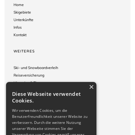
Home
Skigebiete
Unterkünfte
Infos
Kontakt
WEITERES
Ski- und Snowboardverleih
Reiseversicherung
Hinweise & Tipps
×
Reisebedingungen
Diese Webseite verwendet
Impressum
Cookies.
Wir verwenden Cookies, um die
KONTAKT
Benutzerfreundlichkeit unserer Website zu
verbessern. Durch die weitere Nutzung
unserer Webseite stimmen Sie der
Wacholderweg 10
Verwendung von Cookies gemäß unserer