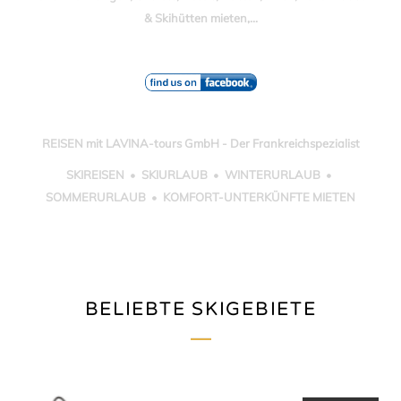
& Skihütten mieten,...
REISEN mit LAVINA-tours GmbH - Der Frankreichspezialist
SKIREISEN
•
SKIURLAUB
•
WINTERURLAUB
•
SOMMERURLAUB
•
KOMFORT-UNTERKÜNFTE MIETEN
BELIEBTE SKIGEBIETE