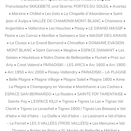
Französische SKIGEBIETE und Skiorte: PORTES DU SOLEIL • Avoriaz
• Morzine • Châtel • Les Gets • La Chapelle d´Abondance • Saint
Jean d´Aulps • VALLÉE DE CHAMONIX MONT-BLANC • Chamonix •
Argentière • Vallorcine • Les Houches • Passy • LE GRAND MASSIF •
Flaine • Les Carroz • Morillon • Samoens • Sixt • MASSIF DES ARAVIS
• La Clusaz • Le Grand Bornand • Chinaillon • DOMAINE EVASION
MONT BLANC • Saint Gervais • Megève • ESPACE DIAMANT • Les
Saisies • Hauteluce • Notre Dame de Bellecombe • Flumet • Praz sur
Arly • Crest Voland • PARADISKI – LES ARCS • Arc 1600 • Arc 1800
• Arc 1950 • Arc 2000 • Peisey-Vallandry • PARADISKI – LA PLAGNE
• Belle Plagne • Plagne Village • Plagne Soleil • Plagne 1800 • Aime
La Plagne • Champagny en Vanoise • Montchavin • Les Coches •
ESPACE SAN BERNARDO • La Rosière • SAINTE FOY TARENTAISE •
Sainte-Foy • L‘ESPACE KILLY • Tignes • Tignes Le Lac • Tignes Val
Claret • Tignes Le Lavachet • Tignes 1800 / Tignes Les Boisses) • Val
d'Isère • Val d‘Isère - La Daille • Val d‘Isère – Le Laisinant • Val d‘Isère
– Le Fornet • LES 3 VALLÉES (TROIS VALLÉES) • Les Menuires • Val
Thorens • Brides les Bains • St. Martin de Belleville • Méribel •