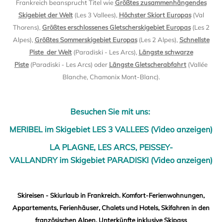
Frankreich beansprucht Titel wie
Größtes zusammenhängendes
Skigebiet der Welt
(Les 3 Vallees),
Höchster Skiort Europas
(Val
Thorens),
Größtes erschlossenes Gletscherskigebiet Europas
(Les 2
Alpes),
Größtes Sommerskigebiet Europas
(Les 2 Alpes),
Schnellste
Piste der Welt
(Paradiski - Les Arcs),
Längste schwarze
Piste
(Paradiski - Les Arcs) oder
Längste Gletscherabfahrt
(Vallée
Blanche, Chamonix Mont-Blanc).
Besuchen Sie mit uns:
MERIBEL im Skigebiet LES 3 VALLEES (Video anzeigen)
LA PLAGNE, LES ARCS, PEISSEY-
VALLANDRY im Skigebiet PARADISKI (Video anzeigen)
Skireisen - Skiurlaub in Frankreich. Komfort-Ferienwohnungen,
Appartements, Ferienhäuser, Chalets und Hotels, Skifahren in den
französischen Alpen. Unterkünfte inklusive Skipass