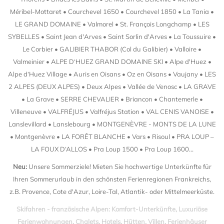
Méribel-Mottaret • Courchevel 1650 • Courchevel 1850 • La Tania •
LE GRAND DOMAINE • Valmorel • St. François Longchamp • LES
SYBELLES • Saint Jean d'Arves • Saint Sorlin d'Arves • La Toussuire •
Le Corbier • GALIBIER THABOR (Col du Galibier) • Valloire •
Valmeinier • ALPE D‘HUEZ GRAND DOMAINE SKI • Alpe d'Huez •
Alpe d‘Huez Village • Auris en Oisans • Oz en Oisans • Vaujany • LES
2 ALPES (DEUX ALPES) • Deux Alpes • Vallée de Venosc • LA GRAVE
• La Grave • SERRE CHEVALIER • Briancon • Chantemerle •
Villeneuve • VALFRÉJUS • Valfréjus Station • VAL CENIS VANOISE •
Lanslevillard • Lanslebourg • MONTGENÈVRE - MONTS DE LA LUNE
• Montgenèvre • LA FORÊT BLANCHE • Vars • Risoul • PRA LOUP –
LA FOUX D‘ALLOS • Pra Loup 1500 • Pra Loup 1600...
Neu:
Unsere Sommerziele! Mieten Sie hochwertige Unterkünfte für
Ihren Sommerurlaub in den schönsten Ferienregionen Frankreichs,
z.B. Provence, Cote d'Azur, Loire-Tal, Atlantik- oder Mittelmeerküste.
Skifahren - französische Alpen: Komfort-Unterkünfte, Luxuriöse
Ferienwohnungen, Chalets, Hotels, Hütten, Villen, Ferienhäuser