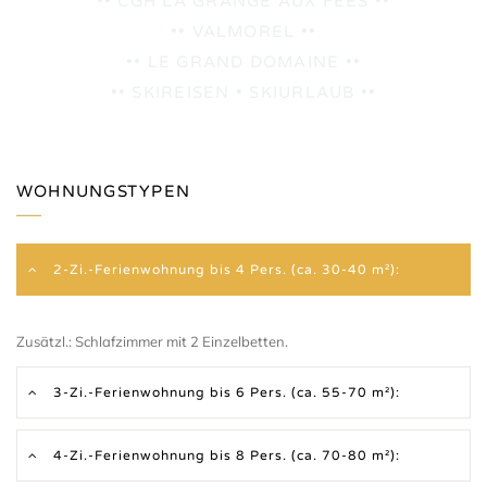
•• CGH LA GRANGE AUX FEES ••
•• VALMOREL ••
•• LE GRAND DOMAINE ••
•• SKIREISEN • SKIURLAUB ••
WOHNUNGSTYPEN
2-Zi.-Ferienwohnung bis 4 Pers. (ca. 30-40 m²):
Zusätzl.: Schlafzimmer mit 2 Einzelbetten.
3-Zi.-Ferienwohnung bis 6 Pers. (ca. 55-70 m²):
4-Zi.-Ferienwohnung bis 8 Pers. (ca. 70-80 m²):