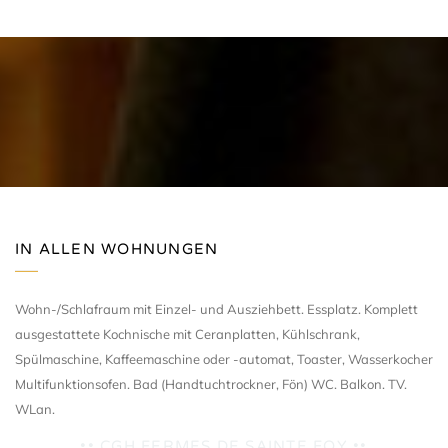
IN ALLEN WOHNUNGEN
Wohn-/Schlafraum mit Einzel- und Ausziehbett. Essplatz. Komplett
ausgestattete Kochnische mit Ceranplatten, Kühlschrank,
Spülmaschine, Kaffeemaschine oder -automat, Toaster, Wasserkocher
Multifunktionsofen. Bad (Handtuchtrockner, Fön) WC. Balkon. TV.
WLan.
•• CGH FERMES DE SAINTE FOY ••