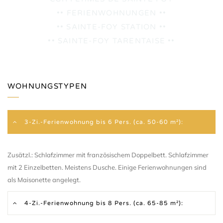
•• FERIENWOHNUNGEN ••
•• SAINTE-FOY STATION ••
•• SAINTE-FOY TARENTAISE ••
WOHNUNGSTYPEN
3-Zi.-Ferienwohnung bis 6 Pers. (ca. 50-60 m²):
Zusätzl.: Schlafzimmer mit französischem Doppelbett. Schlafzimmer
mit 2 Einzelbetten. Meistens Dusche. Einige Ferienwohnungen sind
als Maisonette angelegt.
4-Zi.-Ferienwohnung bis 8 Pers. (ca. 65-85 m²):