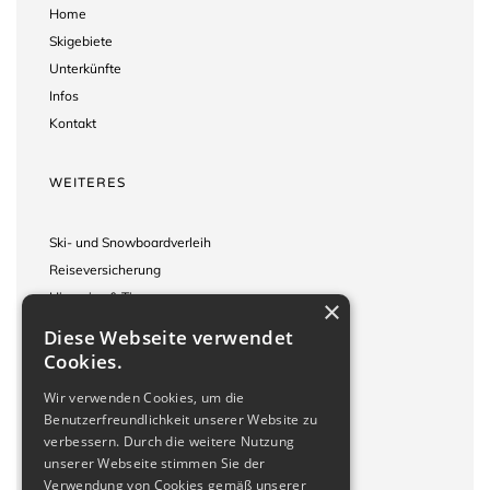
Home
Skigebiete
Unterkünfte
Infos
Kontakt
WEITERES
Ski- und Snowboardverleih
Reiseversicherung
Hinweise & Tipps
×
Reisebedingungen
Diese Webseite verwendet
Impressum
Cookies.
Wir verwenden Cookies, um die
KONTAKT
Benutzerfreundlichkeit unserer Website zu
verbessern. Durch die weitere Nutzung
unserer Webseite stimmen Sie der
Wacholderweg 10
Verwendung von Cookies gemäß unserer