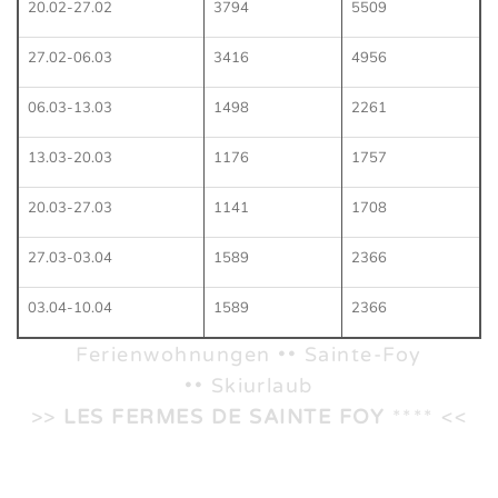
20.02-27.02
3794
5509
27.02-06.03
3416
4956
06.03-13.03
1498
2261
13.03-20.03
1176
1757
20.03-27.03
1141
1708
27.03-03.04
1589
2366
03.04-10.04
1589
2366
Ferienwohnungen •• Sainte-Foy
•• Skiurlaub
>>
LES FERMES DE SAINTE FOY
**** <<