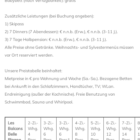
Babybett (nach Verfügbarkeit): gratis
Zusätzliche Leistungen (bei Buchung angeben):
1) Skipass
2) 7 Dinners (7 Abendessen): € n.n.b. (Erw.), € n.n.b. (3-11 J.).
3) 7 Tage Halbpension: € n.n.b. (Erw.), € n.n.b. (3-11 J.).
Alle Preise ohne Getränke. Weihnachts- und Sylvestermenüs müssen
vor Ort reserviert werden.
Unsere Preistabelle beinhaltet:
Mietpreise in € pro Wohnung und Woche (Sa.-Sa.). Bezogene Betten
bei Ankunft in den Schlafzimmern, Handtücher, TV; WLan.
Endreinigung (außer der Kochnische). Freie Benutzung von
Schwimmbad, Sauna und Whirlpool.
Les
2-Zi.-
3-Zi.-
3-Zi.-
4-Zi.-
5-Zi.-
6-Zi.-
7-Zi.-
8
Balcons
Whg.
Whg.
Whg.
Whg.
Whg.
Whg.
Whg.
Belle
4
6
6
8
10
12
14
1
Plagne
Pers.
Pers.
Pers.*
Pers.
Pers.
Pers.
Pers.
P