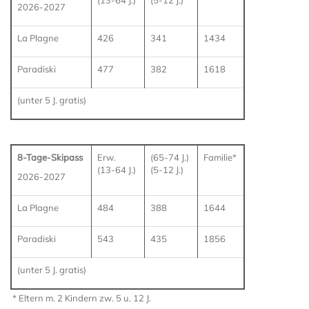
(13-64 J.)
(5-12 J.)
2026-2027
La Plagne
426
341
1434
Paradiski
477
382
1618
(unter 5 J. gratis)
8-Tage-Skipass
Erw.
(65-74 J.)
Familie*
(13-64 J.)
(5-12 J.)
2026-2027
La Plagne
484
388
1644
Paradiski
543
435
1856
(unter 5 J. gratis)
* Eltern m. 2 Kindern zw. 5 u. 12 J.