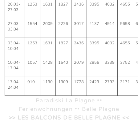
20.03-
1253
1631
1827
2436
3395
4032
4655
5
27.03
27.03-
1554
2009
2226
3017
4137
4914
5698
6
03.04
03.04-
1253
1631
1827
2436
3395
4032
4655
5
10.04
10.04-
1057
1428
1540
2079
2856
3339
3752
4
17.04
17.04-
910
1190
1309
1778
2429
2793
3171
3
24.04
Paradiski La Plagne ••
Ferienwohnungen •• Belle Plagne
>> LES BALCONS DE BELLE PLAGNE <<