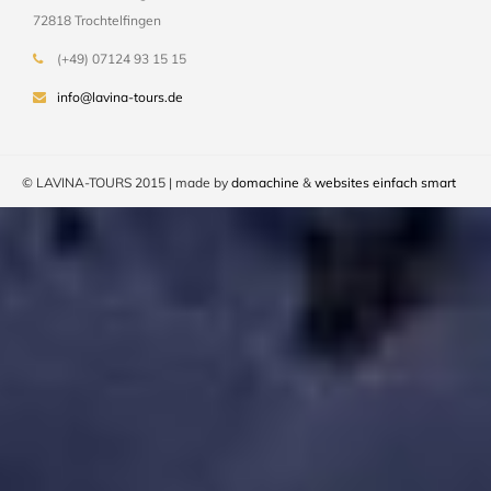
72818 Trochtelfingen
(+49) 07124 93 15 15
info@lavina-tours.de
© LAVINA-TOURS 2015 | made by
domachine
&
websites einfach smart