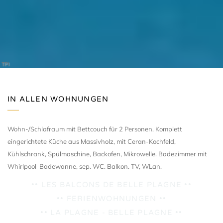
TPI
IN ALLEN WOHNUNGEN
Wohn-/Schlafraum mit Bettcouch für 2 Personen. Komplett
eingerichtete Küche aus Massivholz, mit Ceran-Kochfeld,
Kühlschrank, Spülmaschine, Backofen, Mikrowelle. Badezimmer mit
Whirlpool-Badewanne, sep. WC. Balkon. TV, WLan.
•• LES BALCONS DE BELLE PLAGNE ••
•• FERIENWOHNUNGEN ••
•• LA PLAGNE - BELLE PLAGNE ••