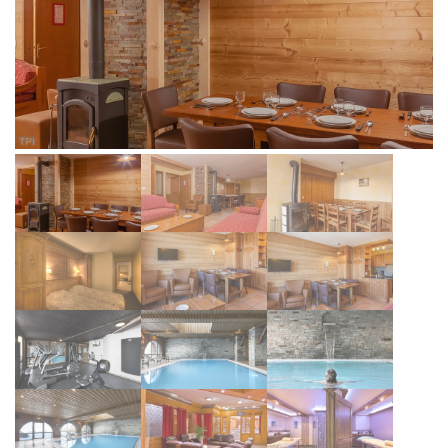
TPI
TP