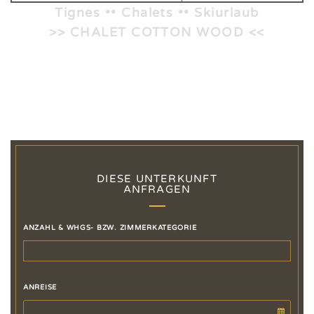
Tignes •• Chalets •• Skiurlaub
>> CHALET COTTON WOOD <<
DIESE UNTERKUNFT
ANFRAGEN
ANZAHL & WHGS- BZW. ZIMMERKATEGORIE
ANREISE