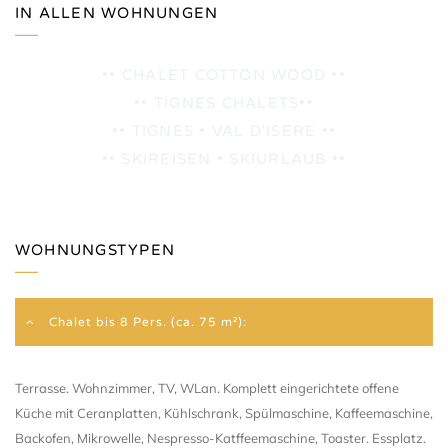
IN ALLEN WOHNUNGEN
•• CHALET COTTON WOOD ••
•• TIGNES CHALETS••
•• TIGNES • VAL D'ISERE ••
•• SKIREISEN • SKIURLAUB ••
WOHNUNGSTYPEN
Chalet bis 8 Pers. (ca. 75 m²):
Terrasse. Wohnzimmer, TV, WLan. Komplett eingerichtete offene
Küche mit Ceranplatten, Kühlschrank, Spülmaschine, Kaffeemaschine,
Backofen, Mikrowelle, Nespresso-Katffeemaschine, Toaster. Essplatz.