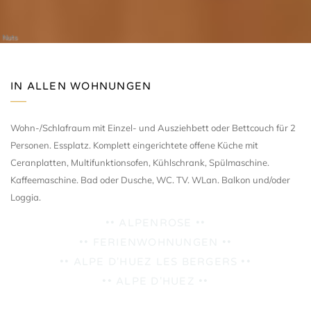
Nuts
IN ALLEN WOHNUNGEN
Wohn-/Schlafraum mit Einzel- und Ausziehbett oder Bettcouch für 2
Personen. Essplatz. Komplett eingerichtete offene Küche mit
Ceranplatten, Multifunktionsofen, Kühlschrank, Spülmaschine.
Kaffeemaschine. Bad oder Dusche, WC. TV. WLan. Balkon und/oder
Loggia.
•• ALPENROSE ••
•• FERIENWOHNUNGEN ••
•• ALPE D'HUEZ LES BERGERS ••
•• ALPE D'HUEZ ••