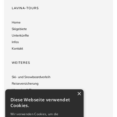
LAVINA-TOURS
Home
Skigebiete
Unterkünfte
Infos
Kontakt
WEITERES
Ski- und Snowboardverleih
Reiseversicherung
Hinweise & Tipps
×
Reisebedingungen
Diese Webseite verwendet
Impressum
Cookies.
Wir verwenden Cookies, um die