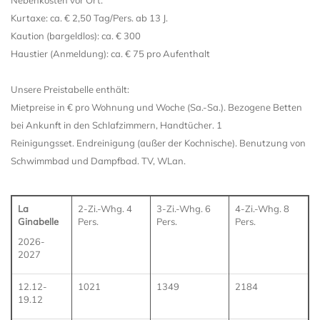
Nebenkosten vor Ort:
Kurtaxe: ca. € 2,50 Tag/Pers. ab 13 J.
Kaution (bargeldlos): ca. € 300
Haustier (Anmeldung): ca. € 75 pro Aufenthalt
Unsere Preistabelle enthält:
Mietpreise in € pro Wohnung und Woche (Sa.-Sa.). Bezogene Betten
bei Ankunft in den Schlafzimmern, Handtücher. 1
Reinigungsset. Endreinigung (außer der Kochnische). Benutzung von
Schwimmbad und Dampfbad. TV, WLan.
La
2-Zi.-Whg. 4
3-Zi.-Whg. 6
4-Zi.-Whg. 8
Ginabelle
Pers.
Pers.
Pers.
2026-
2027
12.12-
1021
1349
2184
19.12