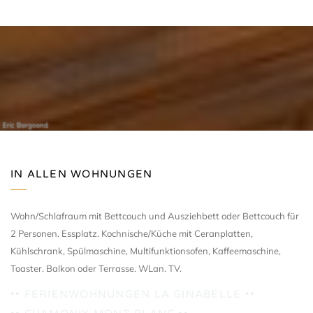
Eric Bergoend
IN ALLEN WOHNUNGEN
Wohn/Schlafraum mit Bettcouch und Ausziehbett oder Bettcouch für
2 Personen. Essplatz. Kochnische/Küche mit Ceranplatten,
Kühlschrank, Spülmaschine, Multifunktionsofen, Kaffeemaschine,
Toaster. Balkon oder Terrasse. WLan. TV.
•• FERIENWOHNUNGEN LA GINABELLE ••