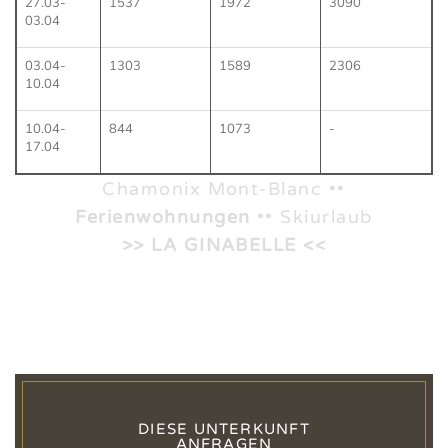
27.03-
1537
1972
3090
03.04
03.04-
1303
1589
2306
10.04
10.04-
844
1073
-
17.04
Chamonix Mont-Blanc ••
Ferienwohnungen
•• Skiurlaub
>> LA GINABELLE <<
DIESE UNTERKUNFT
ANFRAGEN