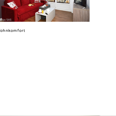
alys SAS
ohnkomfort