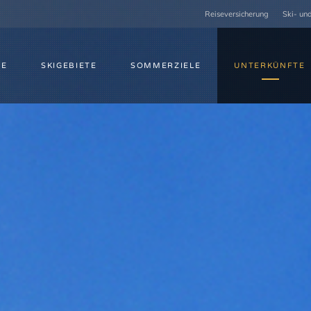
Reiseversicherung
Ski- un
ME
SKIGEBIETE
SOMMERZIELE
UNTERKÜNFTE