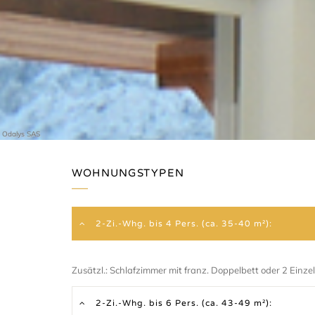
Odalys SAS
WOHNUNGSTYPEN
2-Zi.-Whg. bis 4 Pers. (ca. 35-40 m²):
Zusätzl.: Schlafzimmer mit franz. Doppelbett oder 2 Einze
2-Zi.-Whg. bis 6 Pers. (ca. 43-49 m²):