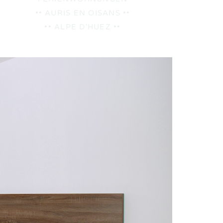
•• AURIS EN OISANS ••
•• ALPE D'HUEZ ••