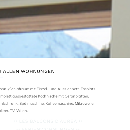
N ALLEN WOHNUNGEN
hn-/Schlafraum mit Einzel- und Ausziehbett. Essplatz.
mplett ausgestattete Kochnische mit Ceranplatten,
hlschrank, Spülmaschine, Kaffeemaschine, Mikrowelle.
lkon. TV. WLan.
•• LES BALCONS D'AUREA ••
•• FERIENWOHNUNGEN ••