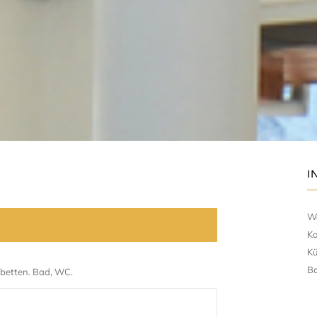
I
Wo
Ko
Kü
Ba
lbetten. Bad, WC.