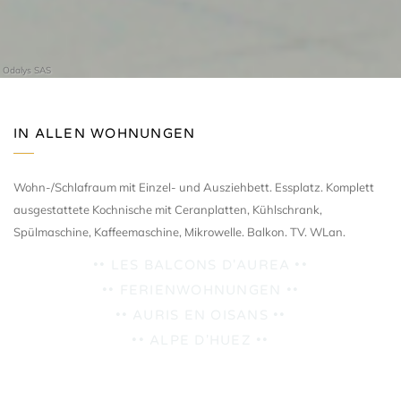
Odalys SAS
IN ALLEN WOHNUNGEN
Wohn-/Schlafraum mit Einzel- und Ausziehbett. Essplatz. Komplett
ausgestattete Kochnische mit Ceranplatten, Kühlschrank,
Spülmaschine, Kaffeemaschine, Mikrowelle. Balkon. TV. WLan.
•• LES BALCONS D'AUREA ••
•• FERIENWOHNUNGEN ••
•• AURIS EN OISANS ••
•• ALPE D'HUEZ ••