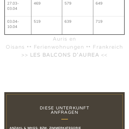
27.03-
469
579
649
03.04
03.04-
519
639
719
10.04
Auris en
Oisans •• Ferienwohnungen •• Frankreich
>>
LES BALCONS D'AUREA
<<
DIESE UNTERKUNFT
ANFRAGEN
ANZAHL & WHGS- BZW. ZIMMERKATEGORIE