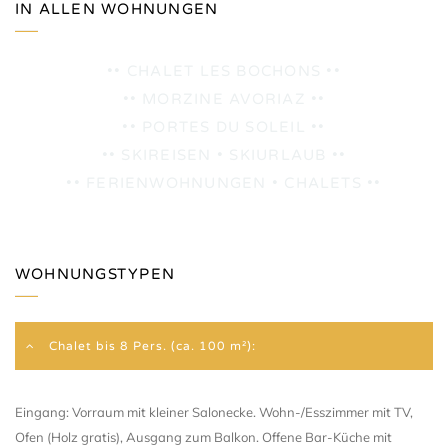
IN ALLEN WOHNUNGEN
•• CHALET LES BOCHONS ••
•• MORZINE AVORIAZ ••
•• PORTES DU SOLEIL ••
•• SKIREISEN • SKIURLAUB ••
•• FERIENWOHNUNGEN • CHALETS ••
WOHNUNGSTYPEN
Chalet bis 8 Pers. (ca. 100 m²):
Eingang: Vorraum mit kleiner Salonecke. Wohn-/Esszimmer mit TV,
Ofen (Holz gratis), Ausgang zum Balkon. Offene Bar-Küche mit