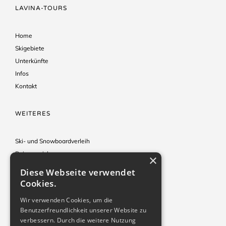
LAVINA-TOURS
Home
Skigebiete
Unterkünfte
Infos
Kontakt
WEITERES
Ski- und Snowboardverleih
Reiseversicherung
×
Hinweise & Tipps
Diese Webseite verwendet
Reisebedingungen
Cookies.
Impressum
Wir verwenden Cookies, um die
Benutzerfreundlichkeit unserer Website zu
KONTAKT
verbessern. Durch die weitere Nutzung