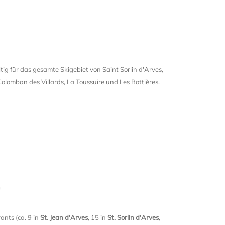
ltig für das gesamte Skigebiet von Saint Sorlin d'Arves,
 Colomban des Villards, La Toussuire und Les Bottières.
n
ants (ca. 9 in
St. Jean d'Arves
, 15 in
St. Sorlin d'Arves
,