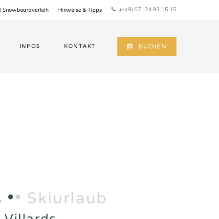
(+49) 07124 93 15 15
d Snowboardverleih
Hinweise & Tipps
INFOS
KONTAKT
BUCHEN
s
•
•
Skiurlaub
 Villards