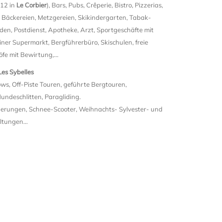
 12 in
Le Corbier
), Bars, Pubs, Crêperie, Bistro, Pizzerias,
 Bäckereien, Metzgereien, Skikindergarten, Tabak-
aden, Postdienst, Apotheke, Arzt, Sportgeschäfte mit
einer Supermarkt, Bergführerbüro, Skischulen, freie
fe mit Bewirtung,...
Les Sybelles
ows, Off-Piste Touren, geführte Bergtouren,
undeschlitten, Paragliding.
ungen, Schnee-Scooter, Weihnachts- Sylvester- und
tungen...