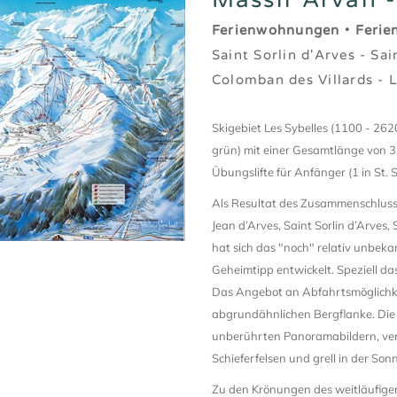
Ferienwohnungen
•
Ferie
Saint Sorlin d'Arves - Sai
Colomban des Villards - L
Skigebiet Les Sybelles (1100 - 2620
grün) mit einer Gesamtlänge von 31
Übungslifte für Anfänger (1 in St. 
Als Resultat des Zusammenschlusse
Jean d’Arves, Saint Sorlin d’Arves, 
hat sich das "noch" relativ unbek
Geheimtipp entwickelt. Speziell das
Das Angebot an Abfahrtsmöglichke
abgrundähnlichen Bergflanke. Die N
unberührten Panoramabildern, ver
Schieferfelsen und grell in der S
Zu den Krönungen des weitläufige