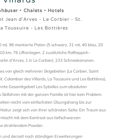
nhäuser
•
Chalets
•
Hotels
nt Jean d'Arves - Le Corbier - St.
a Toussuire - Les Bottières
 m). 96 markierte Pisten (5 schwarz, 31 rot, 40 blau, 20
0 km. 76 Liftanlagen. 2 zusätzliche Rollteppich-
Sorlin d'Arves, 1 in Le Corbier). 233 Schneekanonen.
s von gleich mehreren Skigebieten (Le Corbier, Saint
St. Colomban des Villards, La Toussuire und Les Bottières),
annte Gesamtgebiet Les Sybelles zum absoluten
 Skifahren mit der ganzen Familie ist hier kein Problem.
iten reicht vom einfachsten Übungshang bis zur
atur zeigt sich von ihrer schönsten Seite: Ein Traum aus
mischt mit dem Kontrast aus tiefschwarzen
onne strahlendem Powder.
n und derzeit noch ständigen Erweiterungen