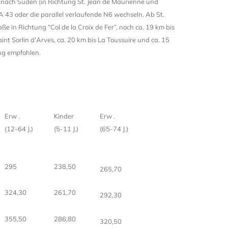
e nach Süden (in Richtung St. Jean de Maurienne und
3 oder die parallel verlaufende N6 wechseln. Ab St.
e in Richtung “Col de la Croix de Fer”, noch ca. 19 km bis
aint Sorlin d'Arves, ca. 20 km bis La Toussuire und ca. 15
ng empfohlen.
Erw .
Kinder
Erw .
(12-64 J.)
(5-11 J.)
(65-74 J.)
295
238,50
265,70
324,30
261,70
292,30
355,50
286,80
320,50