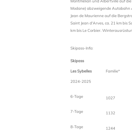
Montmélian und Albertville auf di
Modane) abzweigende Autobahn A 4
Jean de Maurienne auf die Bergstraß
Saint Jean d'Arves, ca. 21 km bis S
km bis Le Corbier. Winterausrüstu
Skipass-Info:
Skipass
Les Sybelles
Familie*
2024-2025
6-Tage
1027
7-Tage
1132
8-Tage
1244