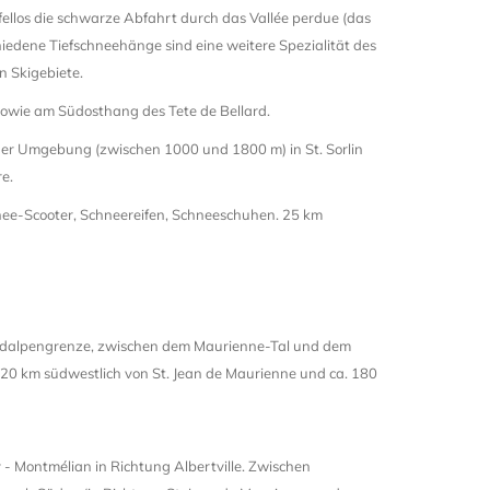
fellos die schwarze Abfahrt durch das Vallée perdue (das
iedene Tiefschneehänge sind eine weitere Spezialität des
n Skigebiete.
sowie am Südosthang des Tete de Bellard.
cher Umgebung (zwischen 1000 und 1800 m) in St. Sorlin
re.
nee-Scooter, Schneereifen, Schneeschuhen. 25 km
Südalpengrenze, zwischen dem Maurienne-Tal und dem
 20 km südwestlich von St. Jean de Maurienne und ca. 180
 Montmélian in Richtung Albertville. Zwischen