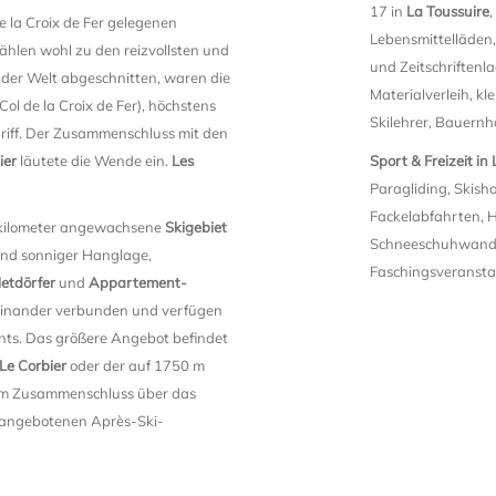
17 in
La Toussuire
,
e la Croix de Fer gelegenen
Lebensmittelläden,
zählen wohl zu den reizvollsten und
und Zeitschriftenl
t der Welt abgeschnitten, waren die
Materialverleih, kl
l de la Croix de Fer), höchstens
Skilehrer, Bauernhö
riff. Der Zusammenschluss mit den
ier
läutete die Wende ein.
Les
Sport & Freizeit in 
Paragliding, Skish
Fackelabfahrten, H
enkilometer angewachsene
Skigebiet
Schneeschuhwander
 und sonniger Hanglage,
Faschingsveranstal
etdörfer
und
Appartement-
iteinander verbunden und verfügen
nts. Das größere Angebot befindet
Le Corbier
oder der auf 1750 m
dem Zusammenschluss über das
e angebotenen Après-Ski-