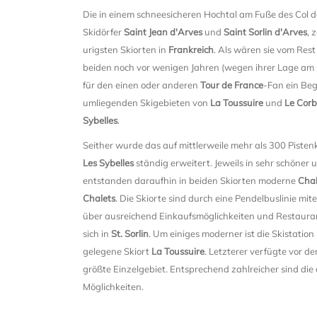
Die in einem schneesicheren Hochtal am Fuße des Col d
Skidörfer
Saint Jean d'Arves
und
Saint Sorlin d'Arves
, 
urigsten Skiorten in
Frankreich
. Als wären sie vom Res
beiden noch vor wenigen Jahren (wegen ihrer Lage am Co
für den einen oder anderen
Tour de France
-Fan ein Beg
umliegenden Skigebieten von
La Toussuire
und
Le Corb
Sybelles
.
Seither wurde das auf mittlerweile mehr als 300 Pist
Les Sybelles
ständig erweitert. Jeweils in sehr schöner
entstanden daraufhin in beiden Skiorten moderne
Chal
Chalets
. Die Skiorte sind durch eine Pendelbuslinie m
über ausreichend Einkaufsmöglichkeiten und Restaura
sich in
St. Sorlin
. Um einiges moderner ist die Skistation
gelegene Skiort
La Toussuire
. Letzterer verfügte vor 
größte Einzelgebiet. Entsprechend zahlreicher sind di
Möglichkeiten.